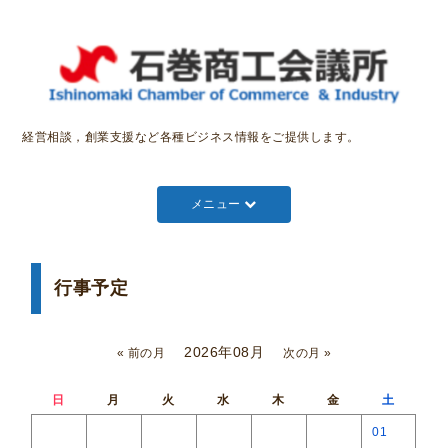
経営相談，創業支援など各種ビジネス情報をご提供します。
メニュー
行事予定
2026年08月
« 前の月
次の月 »
日
月
火
水
木
金
土
01