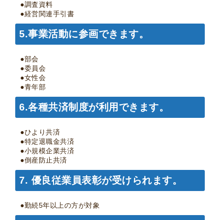
●調査資料
●経営関連手引書
5.
事業活動に参画できます。
●部会
●委員会
●女性会
●青年部
6.
各種共済制度が利用できます。
●ひより共済
●特定退職金共済
●小規模企業共済
●倒産防止共済
7.
優良従業員表彰が受けられます。
●勤続5年以上の方が対象