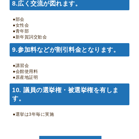
8.
広く交流が図れます。
●部会
●女性会
●青年部
●新年賀詞交歓会
9.
参加料などが割引料金となります。
●講習会
●会館使用料
●原産地証明
10.
議員の選挙権・被選挙権を有しま
す。
●選挙は3年毎に実施