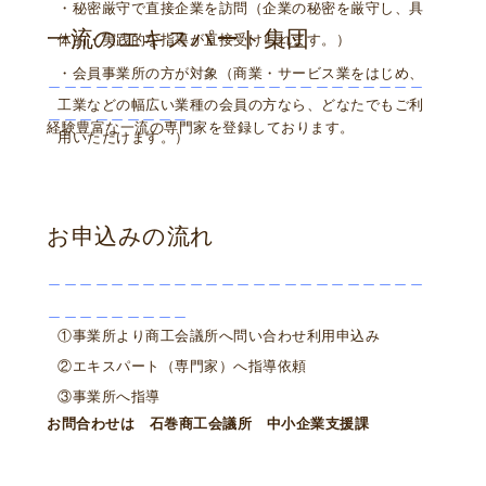
・秘密厳守で直接企業を訪問
（企業の秘密を厳守し、具
一流のエキスパート集団
体的・実践的な指導が直接受けられます。）
・会員事業所の方が対象
（商業・サービス業をはじめ、
＿＿＿＿＿＿＿＿＿＿＿＿＿＿＿＿＿＿＿＿＿＿＿＿
工業などの幅広い業種の会員の方なら、どなたでもご利
＿＿＿＿＿＿＿＿＿
経験豊富な一流の専門家を登録しております。
用いただけます。）
お申込みの流れ
＿＿＿＿＿＿＿＿＿＿＿＿＿＿＿＿＿＿＿＿＿＿＿＿
＿＿＿＿＿＿＿＿＿
①事業所より商工会議所へ問い合わせ利用申込み
②エキスパート（専門家）へ指導依頼
③事業所へ指導
お問合わせは 石巻商工会議所 中小企業支援課