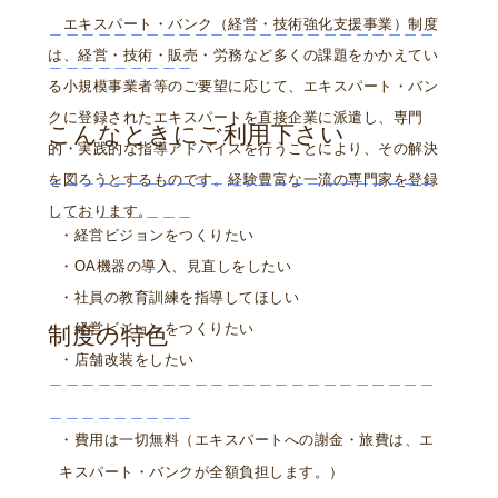
エキスパート・バンク（経営・技術強化支援事業）制度
＿＿＿＿＿＿＿＿＿＿＿＿＿＿＿＿＿＿＿＿＿＿＿＿
は、経営・技術・販売・労務など多くの課題をかかえてい
＿＿＿＿＿＿＿＿＿
る小規模事業者等のご要望に応じて、エキスパート・バン
クに登録されたエキスパートを直接企業に派遣し、専門
こんなときにご利用下さい
的・実践的な指導アドバイスを行うことにより、その解決
＿＿＿＿＿＿＿＿＿＿＿＿＿＿＿＿＿＿＿＿＿＿＿＿
を図ろうとするものです。経験豊富な一流の専門家を登録
＿＿＿＿＿＿＿＿＿
しております。
・経営ビジョンをつくりたい
・OA機器の導入、見直しをしたい
・社員の教育訓練を指導してほしい
・経営ビジョンをつくりたい
制度の特色
・店舗改装をしたい
＿＿＿＿＿＿＿＿＿＿＿＿＿＿＿＿＿＿＿＿＿＿＿＿
＿＿＿＿＿＿＿＿＿
・費用は一切無料
（エキスパートへの謝金・旅費は、エ
キスパート・バンクが全額負担します。）