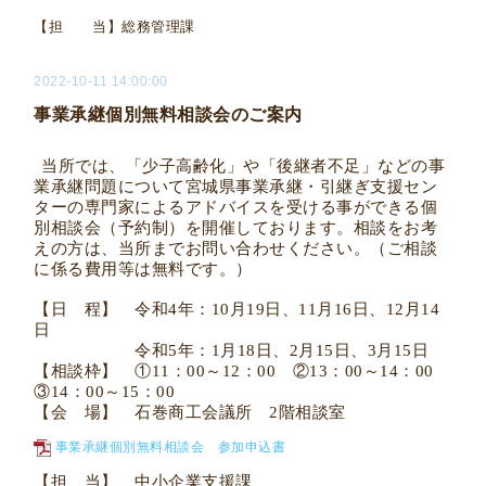
【担 当】総務管理課
2022-10-11 14:00:00
事業承継個別無料相談会のご案内
当所では、「少子高齢化」や「後継者不足」などの事
業承継問題について宮城県事業承継・引継ぎ支援セン
ターの専門家によるアドバイスを受ける事ができる個
別相談会（予約制）を開催しております。相談をお考
えの方は、当所までお問い合わせください。（ご相談
に係る費用等は無料です。）
【日 程】 令和
4
年：
10
月
19
日、
11
月
16
日、
12
月
14
日
令和
5
年：
1
月
18
日、
2
月
15
日、
3
月
15
日
【相談枠】 ①
11
：
00
～
12
：
00
②
13
：
00
～
14
：
00
③
14
：
00
～
15
：
00
【会 場】 石巻商工会議所
2
階相談室
事業承継個別無料相談会 参加申込書
【担 当】 中小企業支援課