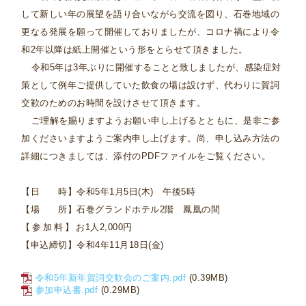
して新しい年の展望を語り合いながら交流を図り、石巻地域の
更なる発展を願って開催しておりましたが、コロナ禍により令
和
2
年以降は紙上開催という形をとらせて頂きました。
令和
5
年は
3
年ぶりに開催することと致しましたが、感染症対
策として例年ご提供していた飲食の場は設けず、代わりに賀詞
交歓のためのお時間を設けさせて頂きます。
ご理解を賜りますようお願い申し上げるとともに、是非ご参
加くださいますようご案内申し上げます。尚、申し込み方法の
詳細につきましては、添付の
PDF
ファイルをご覧ください。
【日 時】令和
5
年
1
月
5
日
(
木
)
午後
5
時
【場 所】石巻グランドホテル
2
階 鳳凰の間
【参加料】
お
1
人
2,000
円
【申込締切】令和
4
年
11
月
18
日
(
金
)
令和5年新年賀詞交歓会のご案内.pdf
(0.39MB)
参加申込書.pdf
(0.29MB)