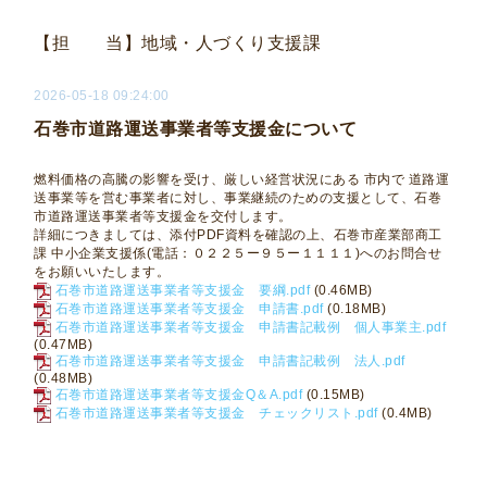
【担 当】地域・人づくり支援課
2026-05-18 09:24:00
石巻市道路運送事業者等支援金について
燃料価格の高騰の影響を受け、厳しい経営状況にある 市内で 道路運
送事業等を営む事業者に対し、事業継続のための支援として、石巻
市道路運送事業者等支援金を交付します。
詳細につきましては、添付PDF資料を確認の上、石巻市産業部商工
課 中小企業支援係(電話：０２２５ー９５ー１１１１)へのお問合せ
をお願いいたします。
石巻市道路運送事業者等支援金 要綱.pdf
(0.46MB)
石巻市道路運送事業者等支援金 申請書.pdf
(0.18MB)
石巻市道路運送事業者等支援金 申請書記載例 個人事業主.pdf
(0.47MB)
石巻市道路運送事業者等支援金 申請書記載例 法人.pdf
(0.48MB)
石巻市道路運送事業者等支援金Q＆A.pdf
(0.15MB)
石巻市道路運送事業者等支援金 チェックリスト.pdf
(0.4MB)