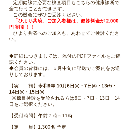
定期健診に必要な検査項目もこちらの健康診断で
全て行うことができます。
この機会にぜひご受診ください。
「ひより共済」ご加入者様は、健診料金が
2,000
円 割引！！
ひより共済へのご加入も、あわせてご検討くださ
い。
◆詳細につきましては、添付の
PDF
ファイルをご確
認ください。
◆会員の皆様には、５月中旬に郵送でご案内をお送
りしております。
【実 施】
令和8年 10月6日㈫・7日㈬・13㈫・
14日㈬・15日㈭
※節目検診を受診される方は6
日・7日・13日・14
日をご選択ください。
【受付時間】午前７時～11時
【定 員】1,300名 予定