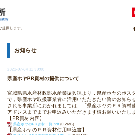
ご提供します。
お知らせ
2022-07-04 11:38:00
県産ホヤPR資材の提供について
宮城県県水産林政部水産業振興課より，県産ホヤのポス
で，県産ホヤ取扱事業者に活用いただきたい旨のお知ら
される事業所におかれましては、「県産ホヤのＰＲ資材使用
アドレスまでまでお申込みいただきます様お願いいたし
【PR資材内容】
県産ホヤのPR資材一覧.pdf
(0.2MB)
【
県産ホヤのＰＲ資材使用
申込書】