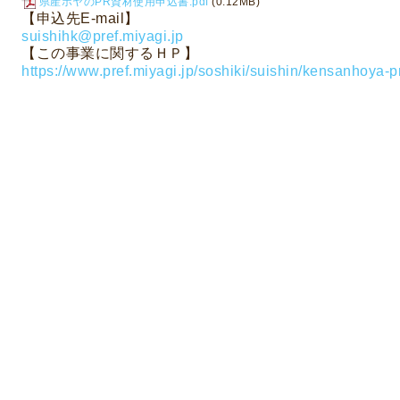
県産ホヤのPR資材使用申込書.pdf
(0.12MB)
【申込先
E-mail
】
suishihk@pref.miyagi.jp
【この事業に関するＨＰ】
https://www.pref.miyagi.jp/soshiki/suishin/kensanhoya-p