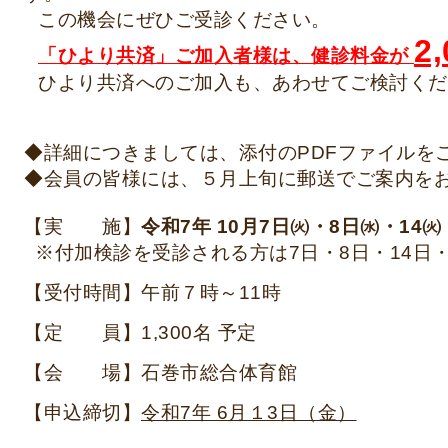
この機会にぜひご受診ください。
2,
「ひより共済」ご加入者様は、健診料金が
ひより共済へのご加入も、あわせてご検討くだ
◆詳細につきましては、添付の
PDF
ファイルを
◆会員の皆様には、５月上旬に郵送でご案内を
【実 施】
令和7年 10月7日㈫・8日㈬・14
※付加検診を受診される方は7
日・8日・14日
【受付時間】午前７時～11時
【定 員】1,300名 予定
【会 場】石巻市総合体育館
【申込締切】
令和7年 6月１3日（金）