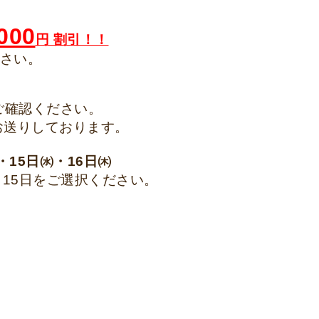
000
円 割引！！
さい。
ご確認ください。
お送りしております。
㈫・15日㈬・16日㈭
・15日をご選択ください。