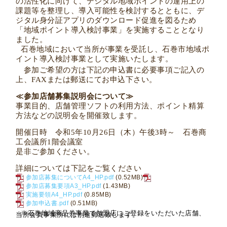
の活性化に向けて、デジタル地域ポイントの運用上の
課題等を整理し、導入可能性を検討するとともに、デ
ジタル身分証アプリのダウンロード促進を図るため
「地域ポイント導入検討事業」を実施することとなり
ました。
石巻地域において当所が事業を受託し、石巻市地域ポ
イント導入検討事業として実施いたします。
参加ご希望の方は下記の申込書に必要事項ご記入の
上、FAXまたは郵送にてお申込下さい。
≪参加店舗募集説明会について≫
事業目的、店舗管理ソフトの利用方法、ポイント精算
方法などの説明会を開催致します。
開催日時 令和
5
年
10
月
26
日（木）午後
3
時～ 石巻商
工会議所
1
階会議室
是非ご参加ください。
詳細については下記をご覧ください
参加店募集についてA4_HP.pdf
(0.52MB)
参加店募集要項A3_HP.pdf
(1.43MB)
実施要領A4_HP.pdf
(0.85MB)
参加申込書.pdf
(0.51MB)
※石巻地域商品券事業で加盟店にご登録をいただいた店舗、
当所会員事業所には
別途郵送
致します。