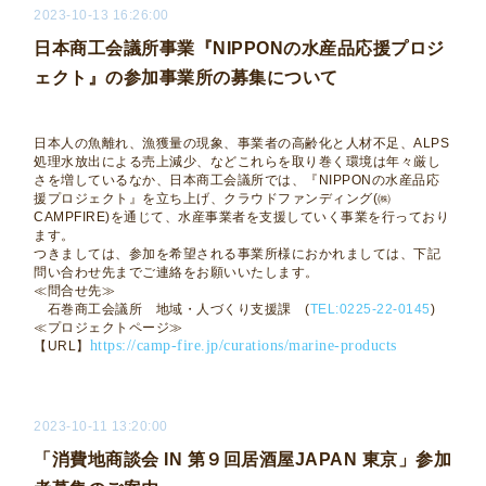
2023-10-13 16:26:00
日本商工会議所事業『NIPPONの水産品応援プロジ
ェクト』の参加事業所の募集について
日本人の魚離れ、漁獲量の現象、事業者の高齢化と人材不足、
ALPS
処理水放出による売上減少、などこれらを取り巻く環境は年々厳し
さを増しているなか、日本商工会議所では、『
NIPPON
の水産品応
援プロジェクト』を立ち上げ、クラウドファンディング
(
㈱
CAMPFIRE)
を通じて、水産事業者を支援していく事業を行っており
ます。
つきましては、参加を希望される事業所様におかれましては、下記
問い合わせ先までご連絡をお願いいたします。
≪問合せ先≫
石巻商工会議所 地域・人づくり支援課
(
TEL:0225-22-0145
)
≪プロジェクトページ≫
https://camp-fire.jp/curations/marine-products
【
URL
】
2023-10-11 13:20:00
「消費地商談会 IN 第９回居酒屋JAPAN 東京」参加