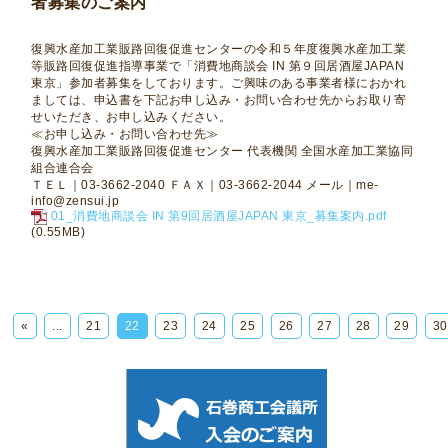
者募集のご案内
復興水産加工業販路回復促進センターの令和５年度復興水産加工業
等販路回復促進指導事業で「消費地商談会 IN 第９回居酒屋JAPAN
東京」参加者募集をしております。ご興味のある事業者様におかれ
ましては、申込書を下記お申し込み・お問い合わせ先からお取り寄
せいただき、お申し込みください。
≪お申し込み・お問い合わせ先≫
復興水産加工業販路回復促進センター 代表機関 全国水産加工業協同
組合連合会
ＴＥＬ｜03-3662-2040 ＦＡＸ｜03-3662-2044 メール｜me-
info@zensui.jp
01_消費地商談会 IN 第9回居酒屋JAPAN 東京_募集案内.pdf
(0.55MB)
«
...
21
22
23
24
25
26
27
28
29
30